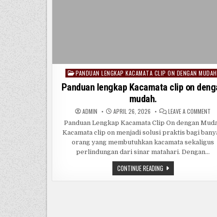
PANDUAN LENGKAP KACAMATA CLIP ON DENGAN MUDAH
Posted
in
Panduan lengkap Kacamata clip on deng
mudah.
O
ADMIN
APRIL 26, 2026
LEAVE A COMMENT
PA
LE
Panduan Lengkap Kacamata Clip On dengan Mud
KA
Kacamata clip on menjadi solusi praktis bagi ban
CL
O
orang yang membutuhkan kacamata sekaligus
DE
MU
perlindungan dari sinar matahari. Dengan…
PANDUAN
CONTINUE READING
LENGKAP
KACAMATA
CLIP
ON
DENGAN
MUDAH.