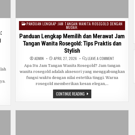
PANDUAN LENGKAP JAM TANGAN WANITA ROSEGOLD DENGAN
Posted
MUDAH.
in
:
Panduan Lengkap Memilih dan Merawat Jam
g
Tangan Wanita Rosegold: Tips Praktis dan
Stylish
ON
ADMIN
APRIL 27, 2026
LEAVE A COMMENT
N
PANDUAN
NDUAN
LENGKAP
Apa Itu Jam Tangan Wanita Rosegold? Jam tangan
NGKAP
MEMILIH
alah
wanita rosegold adalah aksesori yang menggabungkan
TUS
DAN
LM
MERAWAT
fungsi waktu dengan nilai estetika tinggi. Warna
RPERCAYA:
JAM
ya.
PS,
TANGAN
rosegold memberikan kesan elegan,…
KOMENDASI,
WANITA
N
ROSEGOLD:
PANDUAN
CONTINUE READING
RA
TIPS
LENGKAP
REAMING
PRAKTIS
MEMILIH
AN
DAN
DAN
TUK
STYLISH
NGALAMAN
MERAWAT
NONTON
JAM
KSIMAL
TANGAN
WANITA
ROSEGOLD:
TIPS
PRAKTIS