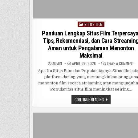
SITUS FILM
Posted
in
Panduan Lengkap Situs Film Terpercaya
Tips, Rekomendasi, dan Cara Streamin
Aman untuk Pengalaman Menonton
Maksimal
O
ADMIN
APRIL 28, 2026
LEAVE A COMMENT
PA
LE
Apa Itu Situs Film dan Popularitasnya Situs film ad
SI
platform daring yang memungkinkan pengguna
FI
TE
menonton film secara streaming atau mengunduhn
TI
RE
Popularitas situs film meningkat seiring…
DA
CA
PANDUAN
CONTINUE READING
ST
LENGKAP
AM
SITUS
UN
FILM
PE
ME
TERPERCAYA:
MA
TIPS,
REKOMENDASI,
DAN
CARA
STREAMING