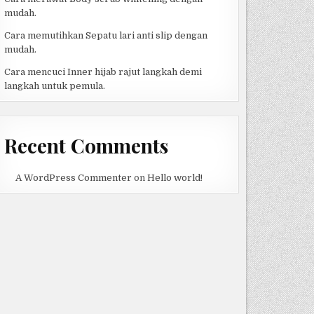
mudah.
Cara memutihkan Sepatu lari anti slip dengan
mudah.
Cara mencuci Inner hijab rajut langkah demi
langkah untuk pemula.
Recent Comments
A WordPress Commenter
on
Hello world!