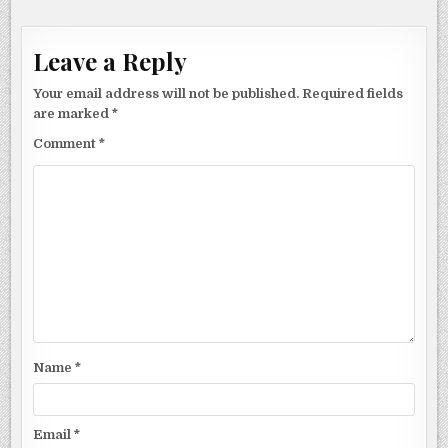
Leave a Reply
Your email address will not be published.
Required fields
are marked
*
Comment
*
Name
*
Email
*