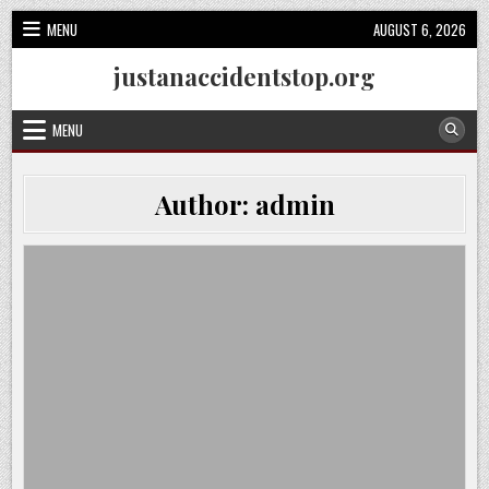
Skip
MENU
AUGUST 6, 2026
to
content
justanaccidentstop.org
MENU
Author:
admin