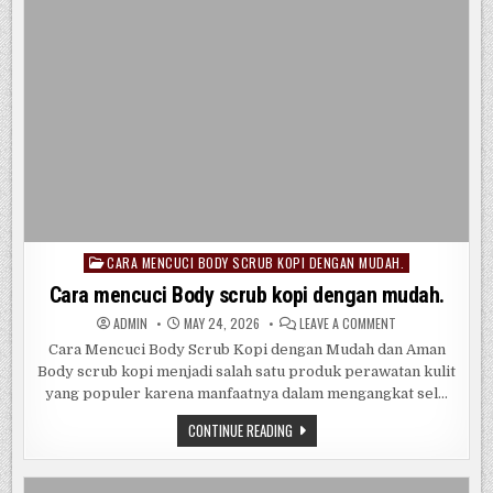
CARA MENCUCI BODY SCRUB KOPI DENGAN MUDAH.
Posted
in
Cara mencuci Body scrub kopi dengan mudah.
ON
ADMIN
MAY 24, 2026
LEAVE A COMMENT
CARA
MENCUCI
Cara Mencuci Body Scrub Kopi dengan Mudah dan Aman
BODY
Body scrub kopi menjadi salah satu produk perawatan kulit
SCRUB
KOPI
yang populer karena manfaatnya dalam mengangkat sel…
DENGAN
MUDAH.
CARA
CONTINUE READING
MENCUCI
BODY
SCRUB
KOPI