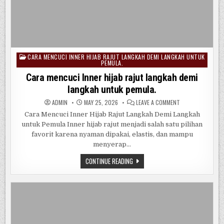
CARA MENCUCI INNER HIJAB RAJUT LANGKAH DEMI LANGKAH UNTUK
Posted
PEMULA.
in
Cara mencuci Inner hijab rajut langkah demi
langkah untuk pemula.
ON
ADMIN
MAY 25, 2026
LEAVE A COMMENT
CARA
MENCUCI
Cara Mencuci Inner Hijab Rajut Langkah Demi Langkah
INNER
untuk Pemula Inner hijab rajut menjadi salah satu pilihan
HIJAB
RAJUT
favorit karena nyaman dipakai, elastis, dan mampu
LANGKAH
DEMI
menyerap…
LANGKAH
UNTUK
CARA
CONTINUE READING
PEMULA.
MENCUCI
INNER
HIJAB
RAJUT
LANGKAH
DEMI
LANGKAH
UNTUK
PEMULA.