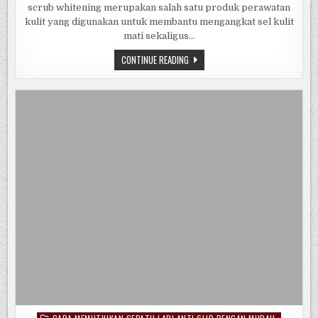
BODY
scrub whitening merupakan salah satu produk perawatan
SCRUB
WHITENING
kulit yang digunakan untuk membantu mengangkat sel kulit
DENGAN
MUDAH.
mati sekaligus…
CARA
CONTINUE READING
MERAWAT
BODY
SCRUB
WHITENING
DENGAN
MUDAH.