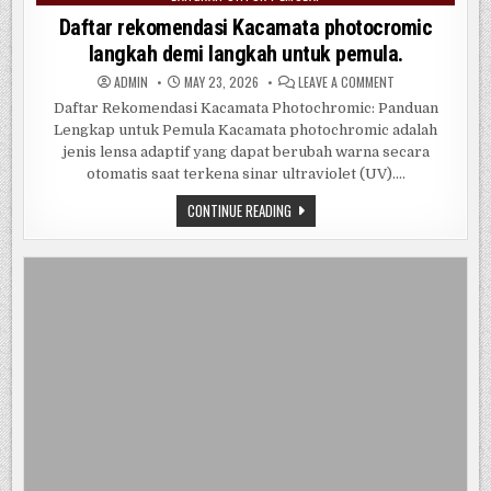
in
Daftar rekomendasi Kacamata photocromic
langkah demi langkah untuk pemula.
ON
ADMIN
MAY 23, 2026
LEAVE A COMMENT
DAFTAR
REKOMENDASI
Daftar Rekomendasi Kacamata Photochromic: Panduan
KACAMATA
Lengkap untuk Pemula Kacamata photochromic adalah
PHOTOCROMIC
LANGKAH
jenis lensa adaptif yang dapat berubah warna secara
DEMI
LANGKAH
otomatis saat terkena sinar ultraviolet (UV)….
UNTUK
PEMULA.
DAFTAR
CONTINUE READING
REKOMENDASI
KACAMATA
PHOTOCROMIC
LANGKAH
DEMI
LANGKAH
UNTUK
PEMULA.