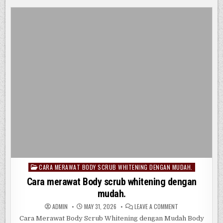
WANITA
PLATFORM
UNTUK
ACARA
FORMAL
DI
SIANG
HARI
CARA MERAWAT BODY SCRUB WHITENING DENGAN MUDAH.
Posted
in
Cara merawat Body scrub whitening dengan
mudah.
ON
ADMIN
MAY 31, 2026
LEAVE A COMMENT
CARA
MERAWAT
Cara Merawat Body Scrub Whitening dengan Mudah Body