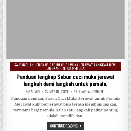
PANDUAN LENGKAP SABUN CUCI MUKA JERAWAT LANGKAH DEMI
Posted
LANGKAH UNTUK PEMULA.
in
Panduan lengkap Sabun cuci muka jerawat
langkah demi langkah untuk pemula.
ON
ADMIN
MAY 10, 2026
LEAVE A COMMENT
PANDUAN
LENGKAP
Panduan Lengkap Sabun Cuci Muka Jerawat untuk Pemula
SABUN
Merawat kulit berjerawat bisa terasa membingungkan,
CUCI
MUKA
terutama bagi pemula. Salah satu langkah paling penting
JERAWAT
LANGKAH
adalah memilih dan…
DEMI
LANGKAH
PANDUAN
CONTINUE READING
UNTUK
LENGKAP
PEMULA.