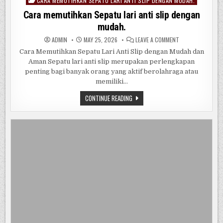
CARA MEMUTIHKAN SEPATU LARI ANTI SLIP DENGAN MUDAH.
Posted
in
Cara memutihkan Sepatu lari anti slip dengan
mudah.
ON
ADMIN
MAY 25, 2026
LEAVE A COMMENT
CARA
MEMUTIHKAN
Cara Memutihkan Sepatu Lari Anti Slip dengan Mudah dan
SEPATU
Aman Sepatu lari anti slip merupakan perlengkapan
LARI
ANTI
penting bagi banyak orang yang aktif berolahraga atau
SLIP
DENGAN
memiliki…
MUDAH.
CARA
CONTINUE READING
MEMUTIHKAN
SEPATU
LARI
ANTI
SLIP
DENGAN
MUDAH.