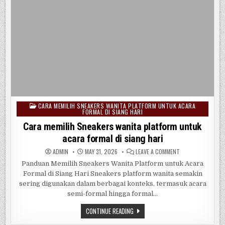
CARA MEMILIH SNEAKERS WANITA PLATFORM UNTUK ACARA
Posted
FORMAL DI SIANG HARI
in
Cara memilih Sneakers wanita platform untuk
acara formal di siang hari
ON
ADMIN
MAY 31, 2026
LEAVE A COMMENT
CARA
MEMILIH
Panduan Memilih Sneakers Wanita Platform untuk Acara
SNEAKERS
Formal di Siang Hari Sneakers platform wanita semakin
WANITA
PLATFORM
sering digunakan dalam berbagai konteks, termasuk acara
UNTUK
ACARA
semi-formal hingga formal…
FORMAL
DI
CARA
CONTINUE READING
SIANG
MEMILIH
HARI
SNEAKERS