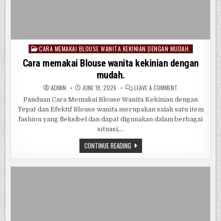
CARA MEMAKAI BLOUSE WANITA KEKINIAN DENGAN MUDAH.
Posted
in
Cara memakai Blouse wanita kekinian dengan
mudah.
ON
ADMIN
JUNE 19, 2026
LEAVE A COMMENT
CARA
MEMAKAI
Panduan Cara Memakai Blouse Wanita Kekinian dengan
BLOUSE
Tepat dan Efektif Blouse wanita merupakan salah satu item
WANITA
KEKINIAN
fashion yang fleksibel dan dapat digunakan dalam berbagai
DENGAN
MUDAH.
situasi,…
CARA
CONTINUE READING
MEMAKAI
BLOUSE
WANITA
KEKINIAN
DENGAN
MUDAH.