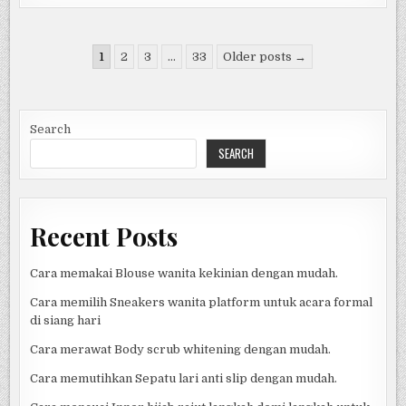
SABUN
CUCI
MUKA
JERAWAT
Posts
LANGKAH
1
2
3
…
33
Older posts →
DEMI
pagination
LANGKAH
UNTUK
PEMULA.
Search
SEARCH
Recent Posts
Cara memakai Blouse wanita kekinian dengan mudah.
Cara memilih Sneakers wanita platform untuk acara formal
di siang hari
Cara merawat Body scrub whitening dengan mudah.
Cara memutihkan Sepatu lari anti slip dengan mudah.