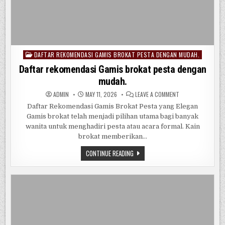
DAFTAR REKOMENDASI GAMIS BROKAT PESTA DENGAN MUDAH.
Posted
in
Daftar rekomendasi Gamis brokat pesta dengan
mudah.
ON
ADMIN
MAY 11, 2026
LEAVE A COMMENT
DAFTAR
REKOMENDASI
Daftar Rekomendasi Gamis Brokat Pesta yang Elegan
GAMIS
Gamis brokat telah menjadi pilihan utama bagi banyak
BROKAT
PESTA
wanita untuk menghadiri pesta atau acara formal. Kain
DENGAN
MUDAH.
brokat memberikan…
DAFTAR
CONTINUE READING
REKOMENDASI
GAMIS
BROKAT
PESTA
DENGAN
MUDAH.