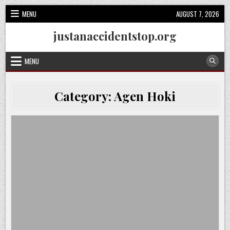
Skip
MENU
AUGUST 7, 2026
to
content
justanaccidentstop.org
MENU
Category:
Agen Hoki