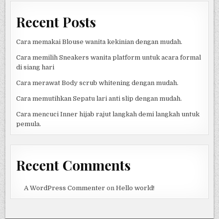
Recent Posts
Cara memakai Blouse wanita kekinian dengan mudah.
Cara memilih Sneakers wanita platform untuk acara formal
di siang hari
Cara merawat Body scrub whitening dengan mudah.
Cara memutihkan Sepatu lari anti slip dengan mudah.
Cara mencuci Inner hijab rajut langkah demi langkah untuk
pemula.
Recent Comments
A WordPress Commenter
on
Hello world!