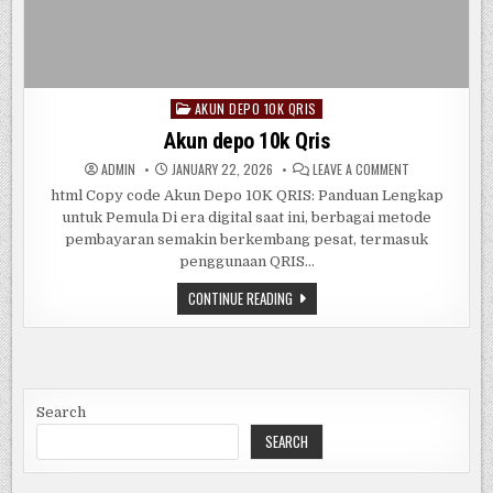
AKUN DEPO 10K QRIS
Posted
in
Akun depo 10k Qris
ON
ADMIN
JANUARY 22, 2026
LEAVE A COMMENT
AKUN
DEPO
html Copy code Akun Depo 10K QRIS: Panduan Lengkap
10K
untuk Pemula Di era digital saat ini, berbagai metode
QRIS
pembayaran semakin berkembang pesat, termasuk
penggunaan QRIS…
AKUN
CONTINUE READING
DEPO
10K
QRIS
Search
SEARCH