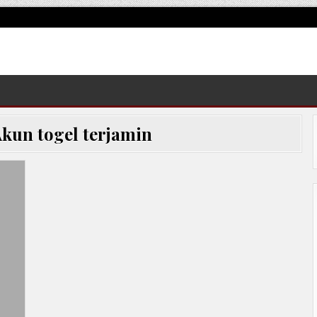
kun togel terjamin