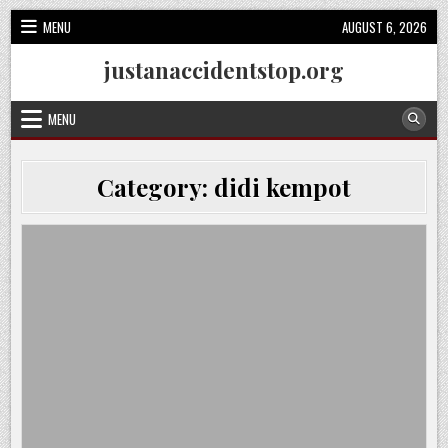
Skip
MENU
AUGUST 6, 2026
to
content
justanaccidentstop.org
MENU
Category:
didi kempot