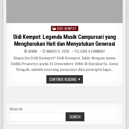
DIDI KEMPOT
Posted
in
Didi Kempot: Legenda Musik Campursari yang
Mengharukan Hati dan Menyatukan Generasi
ON
ADMIN
MARCH 11, 2026
LEAVE A COMMENT
DIDI
KEMPOT:
Siapa Itu Didi Kempot? Didi Kempot, lahir dengan nama
LEGENDA
Didik Prasetyo pada 31 Desember 1966 di Surakarta, Jawa
MUSIK
CAMPURSARI
Tengah, adalah seorang penyanyi dan pencipta lagu…
YANG
MENGHARUKAN
HATI
DIDI
CONTINUE READING
DAN
KEMPOT:
MENYATUKAN
LEGENDA
GENERASI
MUSIK
CAMPURSARI
YANG
MENGHARUKAN
HATI
DAN
Search
MENYATUKAN
GENERASI
SEARCH