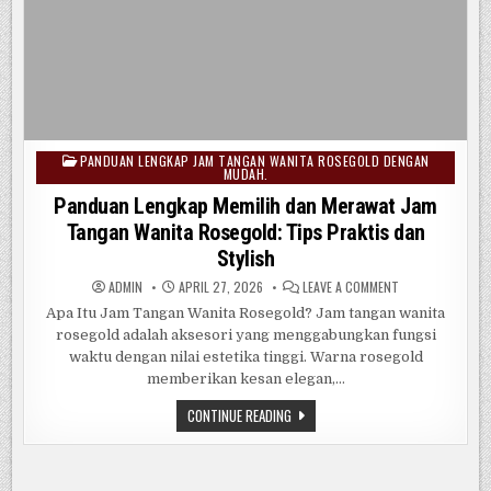
PANDUAN LENGKAP JAM TANGAN WANITA ROSEGOLD DENGAN
Posted
MUDAH.
in
Panduan Lengkap Memilih dan Merawat Jam
Tangan Wanita Rosegold: Tips Praktis dan
Stylish
ON
ADMIN
APRIL 27, 2026
LEAVE A COMMENT
PANDUAN
LENGKAP
Apa Itu Jam Tangan Wanita Rosegold? Jam tangan wanita
MEMILIH
rosegold adalah aksesori yang menggabungkan fungsi
DAN
MERAWAT
waktu dengan nilai estetika tinggi. Warna rosegold
JAM
TANGAN
memberikan kesan elegan,…
WANITA
ROSEGOLD:
PANDUAN
CONTINUE READING
TIPS
LENGKAP
PRAKTIS
MEMILIH
DAN
DAN
STYLISH
MERAWAT
JAM