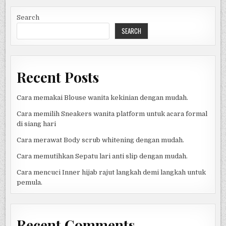
TANGAN
WANITA
ROSEGOLD:
Search
TIPS
PRAKTIS
SEARCH
DAN
STYLISH
Recent Posts
Cara memakai Blouse wanita kekinian dengan mudah.
Cara memilih Sneakers wanita platform untuk acara formal
di siang hari
Cara merawat Body scrub whitening dengan mudah.
Cara memutihkan Sepatu lari anti slip dengan mudah.
Cara mencuci Inner hijab rajut langkah demi langkah untuk
pemula.
Recent Comments