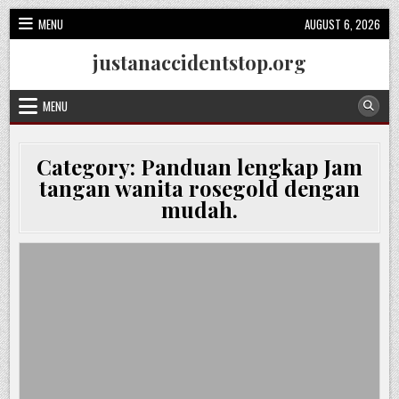
Skip
MENU
AUGUST 6, 2026
to
content
justanaccidentstop.org
MENU
Category:
Panduan lengkap Jam
tangan wanita rosegold dengan
mudah.