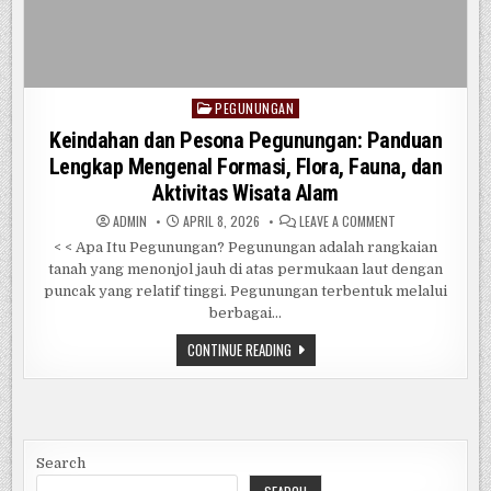
PEGUNUNGAN
Posted
in
Keindahan dan Pesona Pegunungan: Panduan
Lengkap Mengenal Formasi, Flora, Fauna, dan
Aktivitas Wisata Alam
ON
ADMIN
APRIL 8, 2026
LEAVE A COMMENT
KEINDAHAN
DAN
< < Apa Itu Pegunungan? Pegunungan adalah rangkaian
PESONA
tanah yang menonjol jauh di atas permukaan laut dengan
PEGUNUNGAN:
PANDUAN
puncak yang relatif tinggi. Pegunungan terbentuk melalui
LENGKAP
MENGENAL
berbagai...
FORMASI,
FLORA,
KEINDAHAN
CONTINUE READING
FAUNA,
DAN
DAN
PESONA
AKTIVITAS
PEGUNUNGAN:
WISATA
ALAM
PANDUAN
LENGKAP
MENGENAL
FORMASI,
FLORA,
Search
FAUNA,
DAN