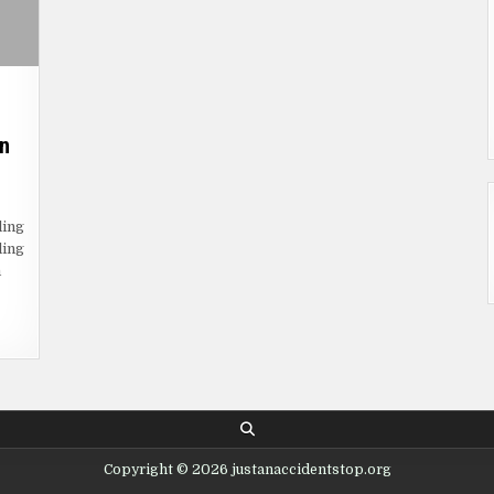
n
N
KMATI
BURAN
ling
RKUALITAS:
ling
ANDUAN
NGKAP
m
ENONTON
V
ERSAMA
TI
AN
ROGRAM
VORITNYA
Copyright © 2026 justanaccidentstop.org