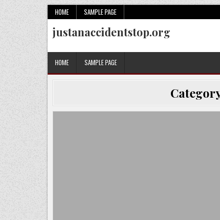
Skip
HOME
SAMPLE PAGE
to
justanaccidentstop.org
content
HOME
SAMPLE PAGE
Categor