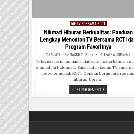
TV BERSAMA RCTI
Posted
in
Nikmati Hiburan Berkualitas: Panduan
Lengkap Menonton TV Bersama RCTI da
Program Favoritnya
O
ADMIN
MARCH 11, 2026
LEAVE A COMMENT
NI
HI
Televisi masih menjadi salah satu media hiburan pa
BE
diminati di Indonesia. Salah satu stasiun TV yang pa
P
LE
populer adalah RCTI. Dengan beragam progra
M
T
hiburan, berita,…
B
RC
NIKMATI
CONTINUE READING
D
HIBURAN
P
BERKUALITAS:
FA
PANDUAN
LENGKAP
MENONTON
TV
BERSAMA
RCTI
DAN
PROGRAM
FAVORITNYA