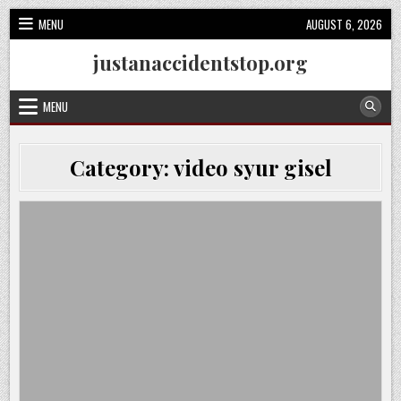
Skip
MENU
AUGUST 6, 2026
to
content
justanaccidentstop.org
MENU
Category:
video syur gisel