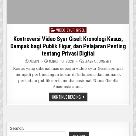
VIDEO SYUR GISEL
Posted
in
Kontroversi Video Syur Gisel: Kronologi Kasus,
Dampak bagi Publik Figur, dan Pelajaran Penting
tentang Privasi Digital
ON
ADMIN
MARCH 10, 2026
LEAVE A COMMENT
KONTROVERSI
VIDEO
Kasus yang dikenal luas sebagai video syur Gisel sempat
SYUR
menjadi perbincangan besar di Indonesia dan menarik
GISEL:
KRONOLOGI
perhatian publik serta media nasional. Nama Gisella
KASUS,
DAMPAK
Anastasia atau…
BAGI
PUBLIK
KONTROVERSI
CONTINUE READING
FIGUR,
VIDEO
DAN
SYUR
PELAJARAN
GISEL:
PENTING
TENTANG
KRONOLOGI
PRIVASI
KASUS,
DIGITAL
DAMPAK
BAGI
PUBLIK
Search
FIGUR,
DAN