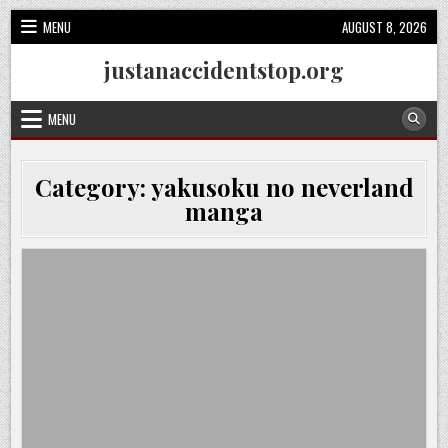
Skip
MENU
AUGUST 8, 2026
to
content
justanaccidentstop.org
MENU
Category:
yakusoku no neverland
manga