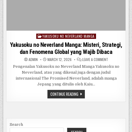
YAKUSOKU NO NEVERLAND MANGA
Posted
in
Yakusoku no Neverland Manga: Misteri, Strategi,
dan Fenomena Global yang Wajib Dibaca
ON
ADMIN
MARCH 12, 2026
LEAVE A COMMENT
YAKUSOKU
NO
Pengenalan Yakusoku no Neverland Manga Yakusoku no
NEVERLAND
Neverland, atau yang dikenal juga dengan judul
MANGA:
MISTERI,
internasional The Promised Neverland, adalah manga
STRATEGI,
DAN
Jepang yang ditulis oleh Kaiu…
FENOMENA
GLOBAL
YAKUSOKU
CONTINUE READING
YANG
NO
WAJIB
NEVERLAND
DIBACA
MANGA:
MISTERI,
STRATEGI,
DAN
FENOMENA
GLOBAL
Search
YANG
WAJIB