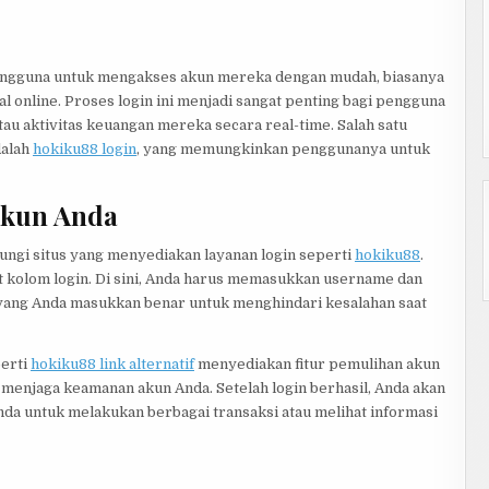
engguna untuk mengakses akun mereka dengan mudah, biasanya
l online. Proses login ini menjadi sangat penting bagi pengguna
au aktivitas keuangan mereka secara real-time. Salah satu
dalah
hokiku88 login
, yang memungkinkan penggunanya untuk
Akun Anda
ngi situs yang menyediakan layanan login seperti
hokiku88
.
t kolom login. Di sini, Anda harus memasukkan username dan
i yang Anda masukkan benar untuk menghindari kesalahan saat
perti
hokiku88 link alternatif
menyediakan fitur pemulihan akun
 menjaga keamanan akun Anda. Setelah login berhasil, Anda akan
a untuk melakukan berbagai transaksi atau melihat informasi