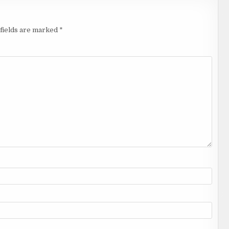
fields are marked
*