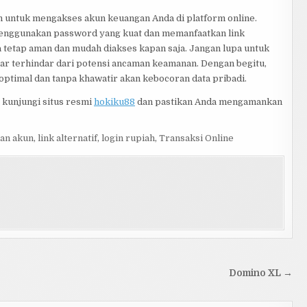
n untuk mengakses akun keuangan Anda di platform online.
enggunakan password yang kuat dan memanfaatkan link
 tetap aman dan mudah diakses kapan saja. Jangan lupa untuk
gar terhindar dari potensi ancaman keamanan. Dengan begitu,
optimal dan tanpa khawatir akan kebocoran data pribadi.
, kunjungi situs resmi
hokiku88
dan pastikan Anda mengamankan
an akun
,
link alternatif
,
login rupiah
,
Transaksi Online
Domino XL →