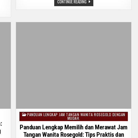
CARA
CONTINUE READING
TIF:
MENCUCI
DUAN
JAKET
GKAP
TRACKTOP
MI
UK
PRIA
JAGA
DENGAN
EHATAN
MUDAH.
UH
ARA
IMAL
PANDUAN LENGKAP JAM TANGAN WANITA ROSEGOLD DENGAN
Posted
MUDAH.
in
:
Panduan Lengkap Memilih dan Merawat Jam
g
Tangan Wanita Rosegold: Tips Praktis dan