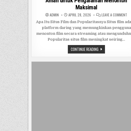
Aman untuk Pengalaman Menonton
Maksimal
O
ADMIN
APRIL 28, 2026
LEAVE A COMMENT
PA
LE
Apa Itu Situs Film dan Popularitasnya Situs film ad
SI
platform daring yang memungkinkan pengguna
FI
TE
menonton film secara streaming atau mengunduhn
TI
RE
Popularitas situs film meningkat seiring…
DA
CA
PANDUAN
CONTINUE READING
ST
LENGKAP
AM
SITUS
UN
FILM
PE
ME
TERPERCAYA:
MA
TIPS,
REKOMENDASI,
DAN
CARA
STREAMING
AMAN
UNTUK
PENGALAMAN
MENONTON
MAKSIMAL