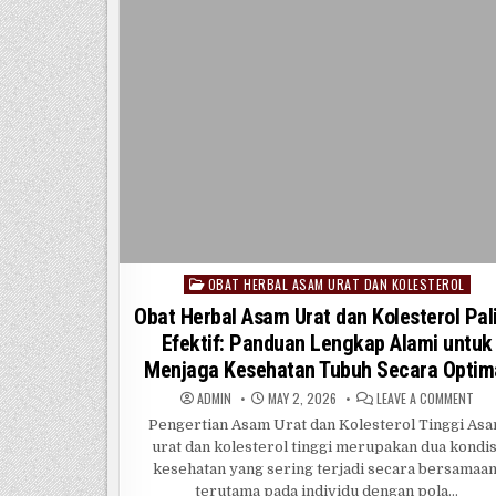
PENGARUHNYA
DI
DUNIA
DIGITAL
INDONESIA
OBAT HERBAL ASAM URAT DAN KOLESTEROL
Posted
in
Obat Herbal Asam Urat dan Kolesterol Pal
Efektif: Panduan Lengkap Alami untuk
Menjaga Kesehatan Tubuh Secara Optim
ON
ADMIN
MAY 2, 2026
LEAVE A COMMENT
OBA
HER
Pengertian Asam Urat dan Kolesterol Tinggi As
ASA
urat dan kolesterol tinggi merupakan dua kondis
URA
DAN
kesehatan yang sering terjadi secara bersamaan
KOL
PAL
terutama pada individu dengan pola…