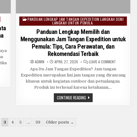
PANDUAN LENGKAP JAM TANGAN EXPEDITION LANGKAH DEMI
Posted
LANGKAH UNTUK PEMULA.
in
ata
Panduan Lengkap Memilih dan
ma
Menggunakan Jam Tangan Expedition untuk
N
Pemula: Tips, Cara Perawatan, dan
PS
RBAIK
gaya
Rekomendasi Terbaik
N
an
AKTIS
RAWAT
ON
ADMIN
APRIL 27, 2026
LEAVE A COMMENT
tika
CAMATA
PANDUAN
IATOR
LENGKAP
Apa Itu Jam Tangan Expedition? Jam tangan
AR
MEMILIH
Expedition merupakan lini jam tangan yang dirancang
TAP
DAN
RSIH
MENGGUNAKA
khusus untuk kegiatan outdoor dan petualangan.
N
JAM
HAN
TANGAN
Produk ini terkenal karena ketahanan,…
MA
EXPEDITION
UNTUK
PANDUAN
CONTINUE READING
PEMULA:
LENGKAP
TIPS,
MEMILIH
CARA
DAN
PERAWATAN,
DAN
MENGGUNAKAN
REKOMENDASI
JAM
TERBAIK
TANGAN
3
4
5
…
33
Older posts →
EXPEDITION
UNTUK
PEMULA:
TIPS,