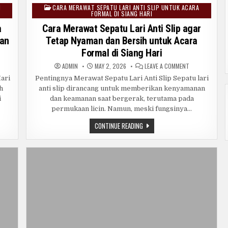
I
CARA MERAWAT SEPATU LARI ANTI SLIP UNTUK ACARA
Posted
FORMAL DI SIANG HARI
in
a
Cara Merawat Sepatu Lari Anti Slip agar
dan
Tetap Nyaman dan Bersih untuk Acara
Formal di Siang Hari
ON
ADMIN
MAY 2, 2026
LEAVE A COMMENT
A
CARA
AKAI
MERAWAT
ari
Pentingnya Merawat Sepatu Lari Anti Slip Sepatu lari
ER
SEPATU
h
anti slip dirancang untuk memberikan kenyamanan
AH
LARI
UK
ANTI
i
dan keamanan saat bergerak, terutama pada
RA
SLIP
MAL
AGAR
permukaan licin. Namun, meski fungsinya…
TETAP
NG
NYAMAN
CARA
CONTINUE READING
:
DAN
MERAWAT
DUAN
BERSIH
SEPATU
GKAP
UNTUK
LARI
ACARA
KTIS
FORMAL
ANTI
DI
SLIP
SIANG
AGAR
HARI
TETAP
NYAMAN
DAN
BERSIH
UNTUK
ACARA
FORMAL
DI
SIANG