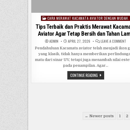
CARA MERAWAT KACAMATA AVIATOR DENGAN MUDAH.
Posted
in
Tips Terbaik dan Praktis Merawat Kacam
Aviator Agar Tetap Bersih dan Tahan La
O
ADMIN
APRIL 27, 2026
LEAVE A COMMENT
TI
TE
Pendahuluan Kacamata aviator telah menjadi ikon 
DA
yang klasik, tidak hanya memberikan perlindung
PR
ME
mata dari sinar UV, tetapi juga menambah nilai este
KA
AV
pada penampilan. Agar…
AG
TE
TIPS
CONTINUE READING
BE
TERBAIK
DA
DAN
TA
PRAKTIS
LA
MERAWAT
KACAMATA
AVIATOR
AGAR
TETAP
BERSIH
DAN
Posts
TAHAN
← Newer posts
1
2
LAMA
pagination