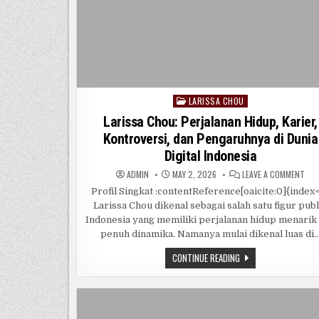
LARISSA CHOU
Posted
in
Larissa Chou: Perjalanan Hidup, Karier,
Kontroversi, dan Pengaruhnya di Dunia
Digital Indonesia
ON
ADMIN
MAY 2, 2026
LEAVE A COMMENT
LAR
CHO
Profil Singkat :contentReference[oaicite:0]{index
PER
Larissa Chou dikenal sebagai salah satu figur publ
HID
KARI
Indonesia yang memiliki perjalanan hidup menarik
KON
DAN
penuh dinamika. Namanya mulai dikenal luas di
PEN
DI
LARISSA
CONTINUE READING
DUN
CHOU:
DIG
PERJALANAN
IND
HIDUP,
KARIER,
KONTROVERSI,
DAN