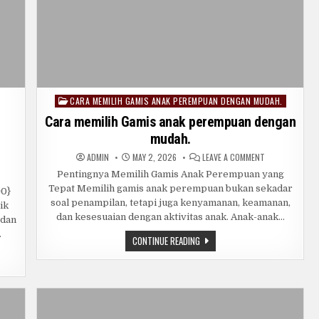
HARI
CARA MEMILIH GAMIS ANAK PEREMPUAN DENGAN MUDAH.
Posted
in
Cara memilih Gamis anak perempuan dengan
mudah.
ON
ADMIN
MAY 2, 2026
LEAVE A COMMENT
CARA
MEMILIH
Pentingnya Memilih Gamis Anak Perempuan yang
ISSA
GAMIS
Tepat Memilih gamis anak perempuan bukan sekadar
U:
ANAK
=0}
JALANAN
PEREMPUAN
soal penampilan, tetapi juga kenyamanan, keamanan,
ik
UP,
DENGAN
ER,
MUDAH.
dan kesesuaian dengan aktivitas anak. Anak-anak…
 dan
TROVERSI,
…
CARA
CONTINUE READING
GARUHNYA
MEMILIH
GAMIS
IA
ANAK
ITAL
ONESIA
PEREMPUAN
DENGAN
MUDAH.