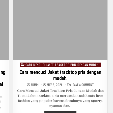
CARA MENCUCI JAKET TRACKTOP PRIA DENGAN MUDAH.
Posted
in
ing
Cara mencuci Jaket tracktop pria dengan
mudah.
al
ON
ADMIN
MAY 2, 2026
LEAVE A COMMENT
CARA
MENCUCI
Cara Mencuci Jaket Tracktop Pria dengan Mudah dan
T
JAKET
Tepat Jaket tracktop pria merupakan salah satu item
BAL
TRACKTOP
am
M
PRIA
fashion yang populer karena desainnya yang sporty,
i
T
DENGAN
MUDAH.
nyaman, dan…
,
ESTEROL
ING