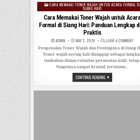
CARA MEMAKAI TONER WAJAH UNTUK ACARA FORMAL D
Posted
SIANG HARI
in
Cara Memakai Toner Wajah untuk Acar
Formal di Siang Hari: Panduan Lengkap 
Praktis
ON
ADMIN
MAY 2, 2026
LEAVE A COMMENT
CAR
MEM
Pengenalan Toner Wajah dan Pentingnya di Siang H
TON
Toner wajah sering kali dianggap sebagai langka
WAJ
UNT
tambahan dalam rutinitas perawatan kulit, tetap
ACA
FOR
fungsinya sangat krusial, terutama…
DI
SIA
CARA
CONTINUE READING
HARI
MEMAKAI
PAN
TONER
LEN
WAJAH
DAN
PRA
UNTUK
ACARA
FORMAL
DI
SIANG
HARI:
PANDUAN
LENGKAP
DAN
PRAKTIS