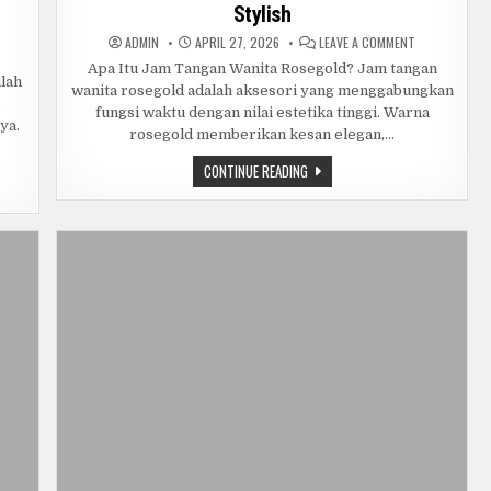
Stylish
ON
ADMIN
APRIL 27, 2026
LEAVE A COMMENT
N
PANDUAN
NDUAN
LENGKAP
Apa Itu Jam Tangan Wanita Rosegold? Jam tangan
NGKAP
MEMILIH
alah
wanita rosegold adalah aksesori yang menggabungkan
TUS
DAN
LM
MERAWAT
fungsi waktu dengan nilai estetika tinggi. Warna
RPERCAYA:
JAM
ya.
PS,
TANGAN
rosegold memberikan kesan elegan,…
KOMENDASI,
WANITA
N
ROSEGOLD:
PANDUAN
CONTINUE READING
RA
TIPS
LENGKAP
REAMING
PRAKTIS
MEMILIH
AN
DAN
DAN
TUK
STYLISH
NGALAMAN
MERAWAT
NONTON
JAM
KSIMAL
TANGAN
WANITA
ROSEGOLD:
TIPS
PRAKTIS
DAN
STYLISH