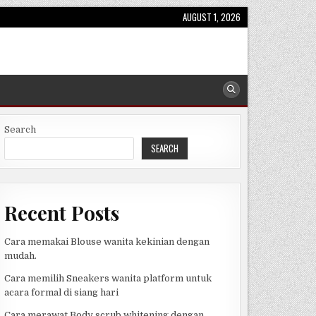
AUGUST 1, 2026
Search
SEARCH
Recent Posts
Cara memakai Blouse wanita kekinian dengan
mudah.
Cara memilih Sneakers wanita platform untuk
acara formal di siang hari
Cara merawat Body scrub whitening dengan