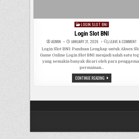
LOGIN SLOT BNI
Posted
in
Login Slot BNI
O
ADMIN
JANUARY 31, 2026
LEAVE A COMMENT
L
S
Login Slot BNI: Panduan Lengkap untuk Akses Sl
B
Game Online Login Slot BNI menjadi salah satu to
yang semakin banyak dicari oleh para penggema
permainan…
LOGIN
CONTINUE READING
SLOT
BNI