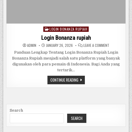
LOGIN BONANZA RUPIAH
Posted
in
Login Bonanza rupiah
ON
ADMIN
JANUARY 26, 2026
LEAVE A COMMENT
LOGIN
BONANZA
Panduan Lengkap Tentang Login Bonanza Rupiah Login
RUPIAH
Bonanza Rupiah menjadi salah satu platform yang banyak
digunakan oleh para pemain di Indonesia. Bagi Anda yang
tertarik…
LOGIN
CONTINUE READING
BONANZA
RUPIAH
Search
SEARCH