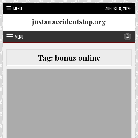
Skip
MENU
AUGUST 8, 2026
to
content
justanaccidentstop.org
MENU
Tag:
bonus online