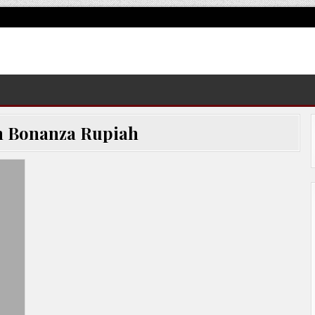
n Bonanza Rupiah