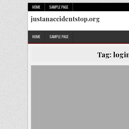
Skip
HOME
SAMPLE PAGE
to
justanaccidentstop.org
content
HOME
SAMPLE PAGE
Tag:
logi