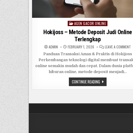
AGEN GACOR ONLINE
Posted
in
Hokijoss – Metode Deposit Judi Online
Terlengkap
O
ADMIN
FEBRUARY 1, 2026
LEAVE A COMMENT
H
–
Panduan Transaksi Aman & Praktis di Hokijoss
M
Perkembangan teknologi digital membuat transak
D
J
online semakin mudah dan cepat. Dalam dunia plat
O
T
hiburan online, metode deposit menjadi…
HOKIJOSS
CONTINUE READING
–
METODE
DEPOSIT
JUDI
ONLINE
TERLENGKAP