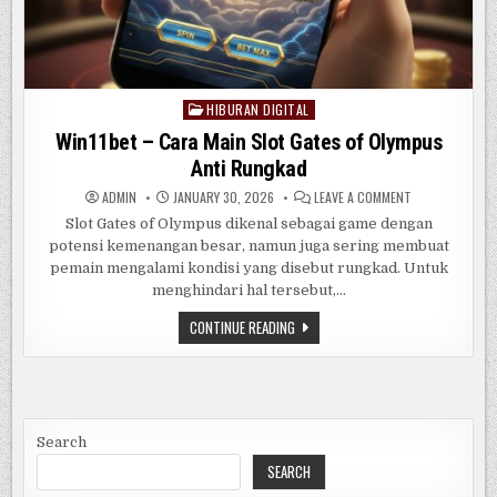
HIBURAN DIGITAL
Posted
in
Win11bet – Cara Main Slot Gates of Olympus
Anti Rungkad
ON
ADMIN
JANUARY 30, 2026
LEAVE A COMMENT
WIN11BET
–
Slot Gates of Olympus dikenal sebagai game dengan
CARA
potensi kemenangan besar, namun juga sering membuat
MAIN
SLOT
pemain mengalami kondisi yang disebut rungkad. Untuk
GATES
OF
menghindari hal tersebut,…
OLYMPUS
ANTI
WIN11BET
CONTINUE READING
RUNGKAD
–
CARA
MAIN
SLOT
GATES
OF
OLYMPUS
ANTI
Search
RUNGKAD
SEARCH