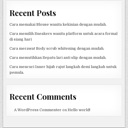
Recent Posts
Cara memakai Blouse wanita kekinian dengan mudah.
Cara memilih Sneakers wanita platform untuk acara formal
di siang hari
Cara merawat Body scrub whitening dengan mudah.
Cara memutihkan Sepatu lari anti slip dengan mudah.
Cara mencuci Inner hijab rajut langkah demi langkah untuk
pemula.
Recent Comments
A WordPress Commenter
on
Hello world!