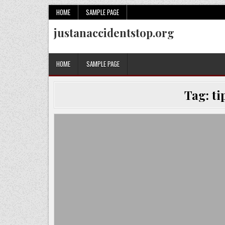
Skip
HOME
SAMPLE PAGE
to
justanaccidentstop.org
content
HOME
SAMPLE PAGE
Tag:
ti