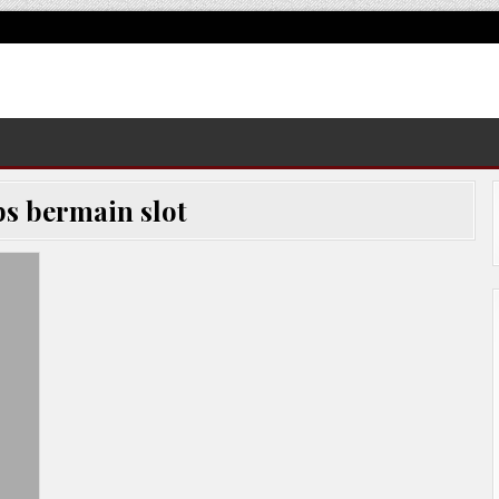
ps bermain slot