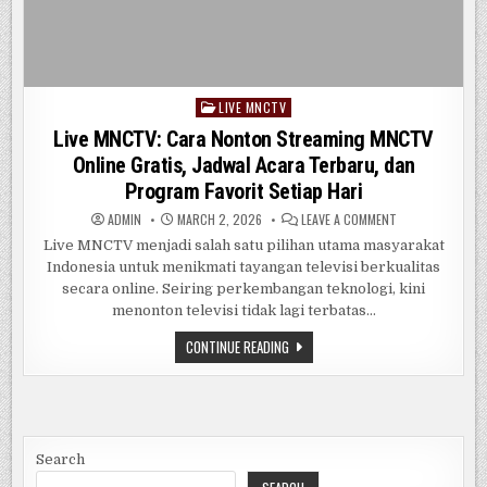
LIVE MNCTV
Posted
in
Live MNCTV: Cara Nonton Streaming MNCTV
Online Gratis, Jadwal Acara Terbaru, dan
Program Favorit Setiap Hari
ON
ADMIN
MARCH 2, 2026
LEAVE A COMMENT
LIVE
MNCTV:
Live MNCTV menjadi salah satu pilihan utama masyarakat
CARA
Indonesia untuk menikmati tayangan televisi berkualitas
NONTON
STREAMING
secara online. Seiring perkembangan teknologi, kini
MNCTV
ONLINE
menonton televisi tidak lagi terbatas…
GRATIS,
JADWAL
LIVE
CONTINUE READING
ACARA
MNCTV:
TERBARU,
CARA
DAN
NONTON
PROGRAM
FAVORIT
STREAMING
SETIAP
MNCTV
HARI
ONLINE
GRATIS,
JADWAL
Search
ACARA
TERBARU,