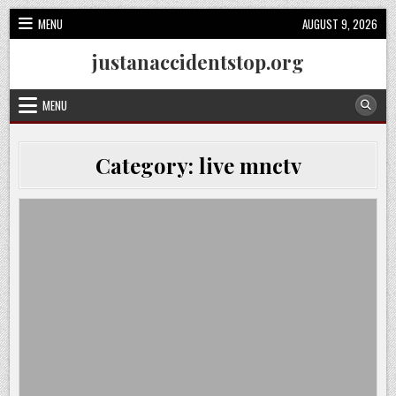
Skip
MENU
AUGUST 9, 2026
to
content
justanaccidentstop.org
MENU
Category:
live mnctv