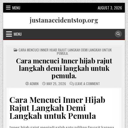
Skip
MENU
AUGUST 3, 2026
to
content
justanaccidentstop.org
MENU
POSTED
CARA MENCUCI INNER HIJAB RAJUT LANGKAH DEMI LANGKAH UNTUK
IN
PEMULA.
Cara mencuci Inner hijab rajut
langkah demi langkah untuk
pemula.
ON
ADMIN
MAY 25, 2026
LEAVE A COMMENT
CARA
MENCUCI
INNER
Cara Mencuci Inner Hijab
HIJAB
RAJUT
LANGKAH
Rajut Langkah Demi
DEMI
LANGKAH
Langkah untuk Pemula
UNTUK
PEMULA.
Inner hijab rajut menjadi salah satu pilihan favorit karena