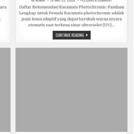
RA
DAFTAR
MUTIHKAN
REKOMENDASI
ara
Daftar Rekomendasi Kacamata Photochromic: Panduan
M
KACAMATA
Lengkap untuk Pemula Kacamata photochromic adalah
NGAN
PHOTOCROMIC
NTAI
LANGKAH
g
jenis lensa adaptif yang dapat berubah warna secara
A
DEMI
TUK
LANGKAH
otomatis saat terkena sinar ultraviolet (UV)….
ARA
UNTUK
RMAL
PEMULA.
DAFTAR
CONTINUE READING
REKOMENDASI
ANG
KACAMATA
I
PHOTOCROMIC
LANGKAH
DEMI
LANGKAH
UNTUK
PEMULA.