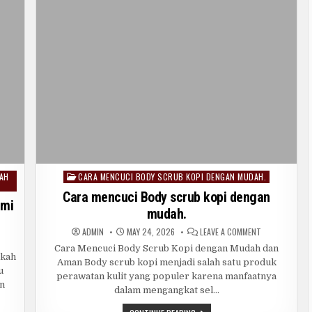
MUDAH.
KAH
CARA MENCUCI BODY SCRUB KOPI DENGAN MUDAH.
Posted
in
Cara mencuci Body scrub kopi dengan
emi
mudah.
ON
ADMIN
MAY 24, 2026
LEAVE A COMMENT
CARA
RA
MENCUCI
Cara Mencuci Body Scrub Kopi dengan Mudah dan
NCUCI
BODY
gkah
Aman Body scrub kopi menjadi salah satu produk
ER
SCRUB
u
AB
KOPI
perawatan kulit yang populer karena manfaatnya
JUT
DENGAN
an
NGKAH
MUDAH.
dalam mengangkat sel…
I
NGKAH