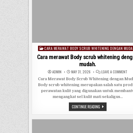
CARA MERAWAT BODY SCRUB WHITENING DENGAN MUDA
Posted
in
Cara merawat Body scrub whitening den
mudah.
ON
ADMIN
MAY 31, 2026
LEAVE A COMMENT
CAR
ME
Cara Merawat Body Scrub Whitening dengan Mu
BOD
Body scrub whitening merupakan salah satu pro
SC
WHI
perawatan kulit yang digunakan untuk membant
DEN
MUD
mengangkat sel kulit mati sekaligus…
CARA
CONTINUE READING
MERAWAT
BODY
SCRUB
WHITENING
DENGAN
MUDAH.