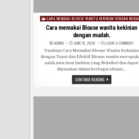
CARA MEMAKAI BLOUSE WANITA KEKINIAN DENGAN MUDA
Posted
in
Cara memakai Blouse wanita kekinian
dengan mudah.
ON
ADMIN
JUNE 19, 2026
LEAVE A COMMENT
CA
ME
Panduan Cara Memakai Blouse Wanita Kekinian
BL
dengan Tepat dan Efektif Blouse wanita merupak
WA
KEK
salah satu item fashion yang fleksibel dan dapat
DE
MU
digunakan dalam berbagai situasi,…
CARA
CONTINUE READING
MEMAKAI
BLOUSE
WANITA
KEKINIAN
DENGAN
MUDAH.