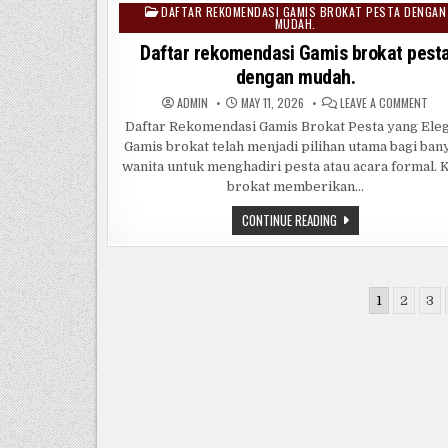
DAFTAR REKOMENDASI GAMIS BROKAT PESTA DENGAN
Posted
MUDAH.
in
Daftar rekomendasi Gamis brokat pest
dengan mudah.
ON
ADMIN
MAY 11, 2026
LEAVE A COMMENT
DAF
REK
Daftar Rekomendasi Gamis Brokat Pesta yang Ele
GAM
Gamis brokat telah menjadi pilihan utama bagi ban
BRO
PES
wanita untuk menghadiri pesta atau acara formal. 
DEN
MUD
brokat memberikan…
DAFTAR
CONTINUE READING
REKOMENDASI
GAMIS
BROKAT
PESTA
DENGAN
Posts
MUDAH.
1
2
3
pagination