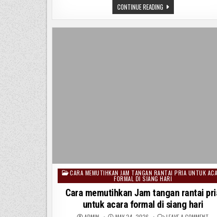
UN
CARA
CONTINUE READING
PEM
MENCUCI
INNER
HIJAB
RAJUT
LANGKAH
DEMI
LANGKAH
UNTUK
PEMULA.
CARA MEMUTIHKAN JAM TANGAN RANTAI PRIA UNTUK AC
Posted
FORMAL DI SIANG HARI
in
Cara memutihkan Jam tangan rantai pri
untuk acara formal di siang hari
ON
ADMIN
MAY 24, 2026
LEAVE A COMMENT