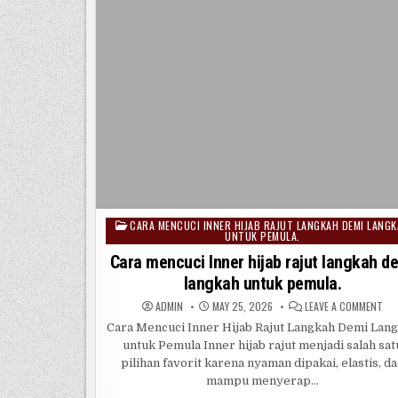
CARA MENCUCI INNER HIJAB RAJUT LANGKAH DEMI LANG
Posted
UNTUK PEMULA.
in
Cara mencuci Inner hijab rajut langkah d
langkah untuk pemula.
ON
ADMIN
MAY 25, 2026
LEAVE A COMMENT
CA
ME
Cara Mencuci Inner Hijab Rajut Langkah Demi Lan
INN
untuk Pemula Inner hijab rajut menjadi salah sat
HIJ
RA
pilihan favorit karena nyaman dipakai, elastis, d
LA
DEM
mampu menyerap…
LA