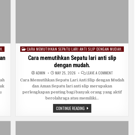
H.
CARA MEMUTIHKAN SEPATU LARI ANTI SLIP DENGAN MUDAH.
Posted
in
gan
Cara memutihkan Sepatu lari anti slip
dengan mudah.
ON
ADMIN
MAY 25, 2026
LEAVE A COMMENT
A
CARA
RAWAT
MEMUTIHKAN
dah
Cara Memutihkan Sepatu Lari Anti Slip dengan Mudah
Y
SEPATU
duk
dan Aman Sepatu lari anti slip merupakan
RUB
LARI
TENING
ANTI
u
perlengkapan penting bagi banyak orang yang aktif
GAN
SLIP
AH.
DENGAN
berolahraga atau memiliki…
MUDAH.
CARA
CONTINUE READING
MEMUTIHKAN
SEPATU
LARI
ANTI
SLIP
DENGAN