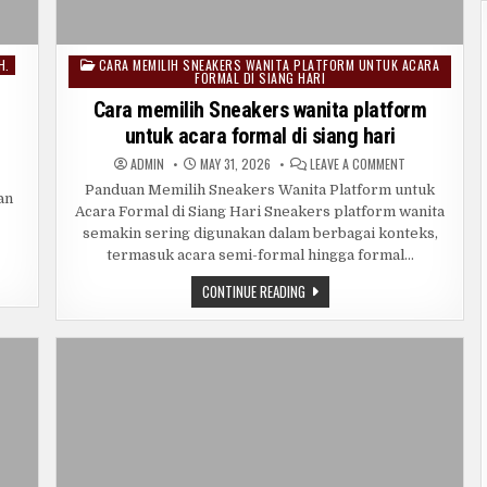
H.
CARA MEMILIH SNEAKERS WANITA PLATFORM UNTUK ACARA
Posted
FORMAL DI SIANG HARI
in
Cara memilih Sneakers wanita platform
untuk acara formal di siang hari
RA
ON
ADMIN
MAY 31, 2026
LEAVE A COMMENT
MAKAI
CARA
OUSE
MEMILIH
Panduan Memilih Sneakers Wanita Platform untuk
an
NITA
SNEAKERS
Acara Formal di Siang Hari Sneakers platform wanita
INIAN
WANITA
NGAN
PLATFORM
semakin sering digunakan dalam berbagai konteks,
DAH.
UNTUK
ACARA
termasuk acara semi-formal hingga formal…
FORMAL
DI
CARA
CONTINUE READING
SIANG
MEMILIH
HARI
SNEAKERS
WANITA
PLATFORM
UNTUK
ACARA
FORMAL
DI
SIANG
HARI