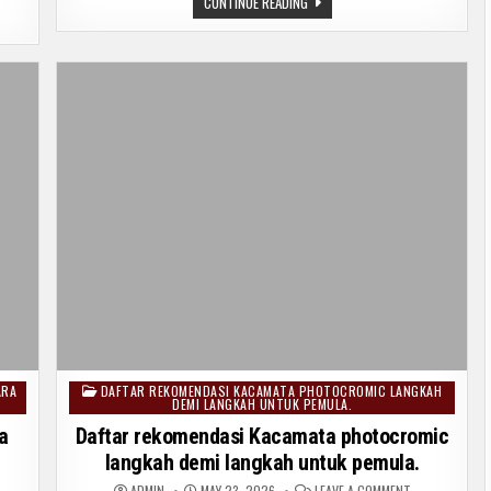
CARA
CONTINUE READING
TUK
MENCUCI
ULA.
BODY
SCRUB
KOPI
DENGAN
MUDAH.
ARA
DAFTAR REKOMENDASI KACAMATA PHOTOCROMIC LANGKAH
Posted
DEMI LANGKAH UNTUK PEMULA.
in
a
Daftar rekomendasi Kacamata photocromic
langkah demi langkah untuk pemula.
ON
ADMIN
MAY 23, 2026
LEAVE A COMMENT