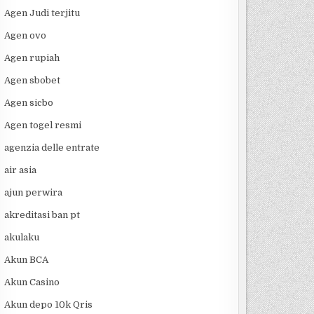
Agen Judi terjitu
Agen ovo
Agen rupiah
Agen sbobet
Agen sicbo
Agen togel resmi
agenzia delle entrate
air asia
ajun perwira
akreditasi ban pt
akulaku
Akun BCA
Akun Casino
Akun depo 10k Qris