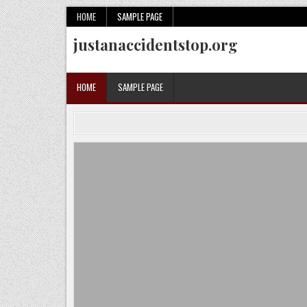
Skip
HOME
SAMPLE PAGE
to
justanaccidentstop.org
content
HOME
SAMPLE PAGE