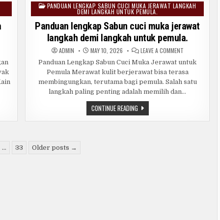
PANDUAN LENGKAP SABUN CUCI MUKA JERAWAT LANGKAH
Posted
DEMI LANGKAH UNTUK PEMULA.
in
a
Panduan lengkap Sabun cuci muka jerawat
langkah demi langkah untuk pemula.
ON
ADMIN
MAY 10, 2026
LEAVE A COMMENT
TAR
PANDUAN
OMENDASI
LENGKAP
gan
Panduan Lengkap Sabun Cuci Muka Jerawat untuk
IS
SABUN
yak
Pemula Merawat kulit berjerawat bisa terasa
KAT
CUCI
TA
MUKA
Kain
membingungkan, terutama bagi pemula. Salah satu
GAN
JERAWAT
AH.
LANGKAH
langkah paling penting adalah memilih dan…
DEMI
LANGKAH
PANDUAN
CONTINUE READING
UNTUK
LENGKAP
PEMULA.
SABUN
CUCI
MUKA
JERAWAT
LANGKAH
…
33
Older posts →
DEMI
LANGKAH
UNTUK
PEMULA.