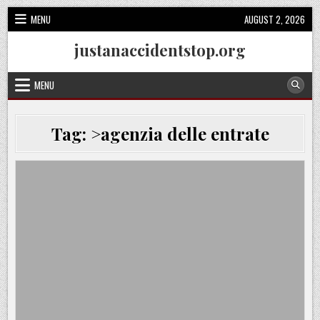
Skip
MENU
AUGUST 2, 2026
to
content
justanaccidentstop.org
MENU
Tag:
>agenzia delle entrate