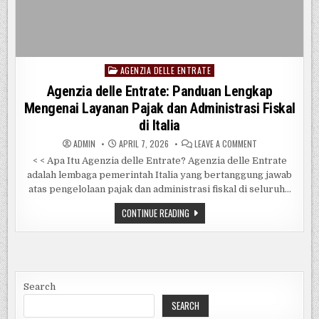
AGENZIA DELLE ENTRATE
Posted
in
Agenzia delle Entrate: Panduan Lengkap
Mengenai Layanan Pajak dan Administrasi Fiskal
di Italia
ON
ADMIN
APRIL 7, 2026
LEAVE A COMMENT
AGENZIA
DELLE
< < Apa Itu Agenzia delle Entrate? Agenzia delle Entrate
ENTRATE:
adalah lembaga pemerintah Italia yang bertanggung jawab
PANDUAN
LENGKAP
atas pengelolaan pajak dan administrasi fiskal di seluruh...
MENGENAI
LAYANAN
PAJAK
AGENZIA
CONTINUE READING
DAN
DELLE
ADMINISTRASI
ENTRATE:
FISKAL
PANDUAN
DI
LENGKAP
ITALIA
MENGENAI
LAYANAN
PAJAK
DAN
Search
ADMINISTRASI
FISKAL
SEARCH
DI