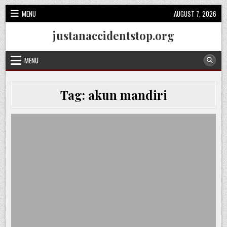
Skip
MENU
AUGUST 7, 2026
to
content
justanaccidentstop.org
MENU
Tag:
akun mandiri