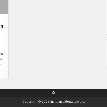
ng
N
NITED
RLINES:
ANDUAN
ia,
ENGKAP
ENTANG
an
YANAN,
UTE,
.
AN
IPS
ERBAIK
NTUK
ENUMPANG
Copyright © 2026 justanaccidentstop.org