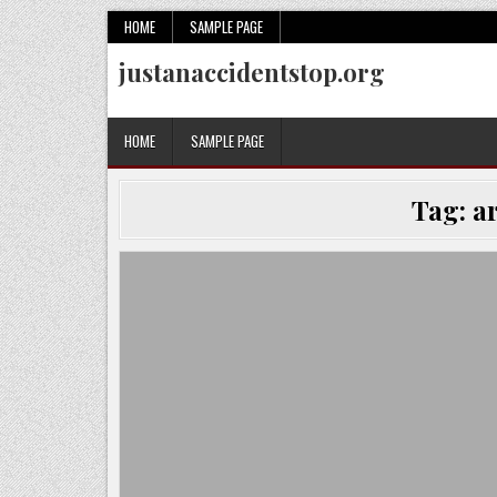
Skip
HOME
SAMPLE PAGE
to
justanaccidentstop.org
content
HOME
SAMPLE PAGE
Tag:
a