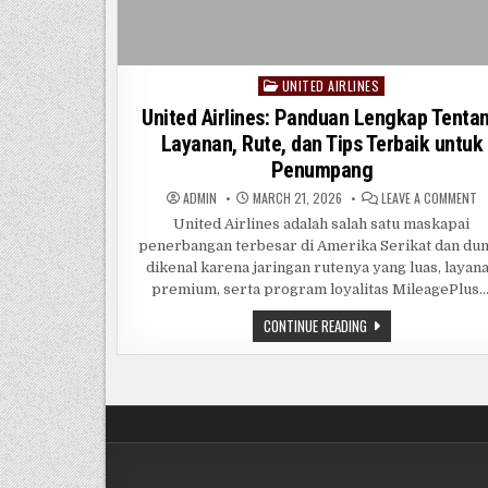
UNITED AIRLINES
Posted
in
United Airlines: Panduan Lengkap Tenta
Layanan, Rute, dan Tips Terbaik untuk
Penumpang
O
ADMIN
MARCH 21, 2026
LEAVE A COMMENT
U
AI
United Airlines adalah salah satu maskapai
P
penerbangan terbesar di Amerika Serikat dan dun
L
T
dikenal karena jaringan rutenya yang luas, layan
LA
R
premium, serta program loyalitas MileagePlus…
D
T
UNITED
CONTINUE READING
T
AIRLINES:
U
PANDUAN
P
LENGKAP
TENTANG
LAYANAN,
RUTE,
DAN
TIPS
TERBAIK
UNTUK
PENUMPANG