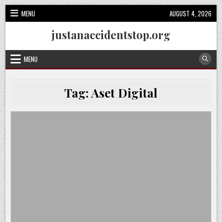
Skip
MENU
AUGUST 4, 2026
to
content
justanaccidentstop.org
MENU
Tag:
Aset Digital