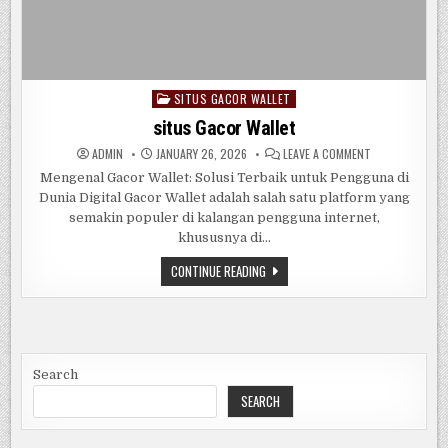
SITUS GACOR WALLET
Posted
in
situs Gacor Wallet
ON
ADMIN
JANUARY 26, 2026
LEAVE A COMMENT
SITUS
GACOR
Mengenal Gacor Wallet: Solusi Terbaik untuk Pengguna di
WALLET
Dunia Digital Gacor Wallet adalah salah satu platform yang
semakin populer di kalangan pengguna internet,
khususnya di…
SITUS
CONTINUE READING
GACOR
WALLET
Search
SEARCH