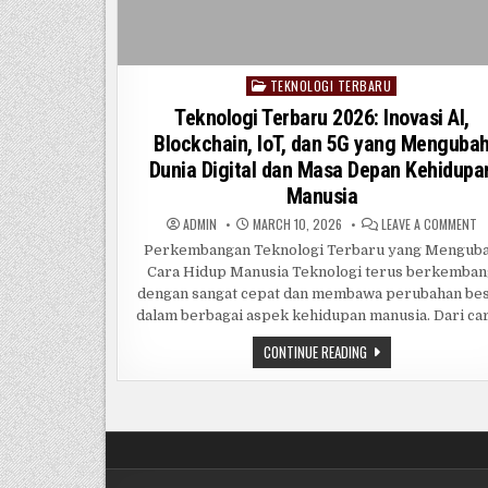
TEKNOLOGI TERBARU
Posted
in
Teknologi Terbaru 2026: Inovasi AI,
Blockchain, IoT, dan 5G yang Menguba
Dunia Digital dan Masa Depan Kehidupa
Manusia
O
ADMIN
MARCH 10, 2026
LEAVE A COMMENT
T
T
Perkembangan Teknologi Terbaru yang Mengub
2
Cara Hidup Manusia Teknologi terus berkemba
IN
AI
dengan sangat cepat dan membawa perubahan be
B
IO
dalam berbagai aspek kehidupan manusia. Dari ca
D
5
TEKNOLOGI
CONTINUE READING
Y
TERBARU
M
2026:
D
INOVASI
DI
D
AI,
M
BLOCKCHAIN,
D
IOT,
K
DAN
M
5G
YANG