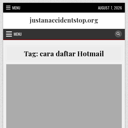
Skip
MENU
AUGUST 7, 2026
to
content
justanaccidentstop.org
MENU
Tag:
cara daftar Hotmail