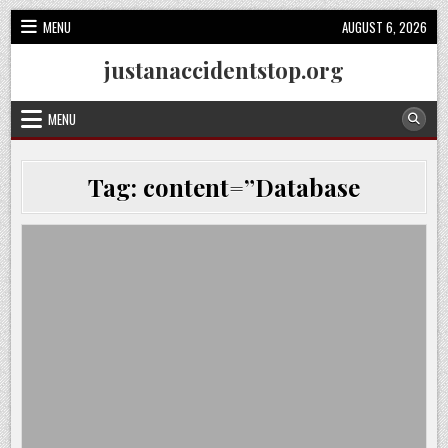
Skip
MENU
AUGUST 6, 2026
to
content
justanaccidentstop.org
MENU
Tag:
content=”Database