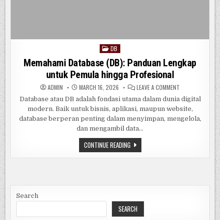
DB
Posted
in
Memahami Database (DB): Panduan Lengkap
untuk Pemula hingga Profesional
ON
ADMIN
MARCH 16, 2026
LEAVE A COMMENT
MEMAHAMI
DATABASE
Database atau DB adalah fondasi utama dalam dunia digital
(DB):
modern. Baik untuk bisnis, aplikasi, maupun website,
PANDUAN
LENGKAP
database berperan penting dalam menyimpan, mengelola,
UNTUK
PEMULA
dan mengambil data…
HINGGA
PROFESIONAL
MEMAHAMI
CONTINUE READING
DATABASE
(DB):
PANDUAN
LENGKAP
UNTUK
PEMULA
HINGGA
PROFESIONAL
Search
SEARCH