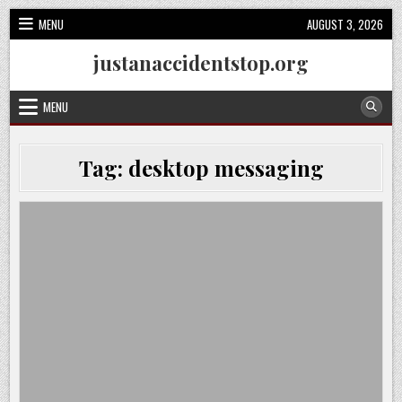
Skip
MENU
AUGUST 3, 2026
to
content
justanaccidentstop.org
MENU
Tag:
desktop messaging