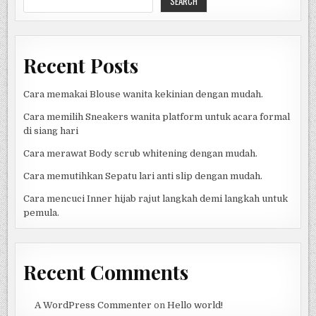
SEARCH
Recent Posts
Cara memakai Blouse wanita kekinian dengan mudah.
Cara memilih Sneakers wanita platform untuk acara formal
di siang hari
Cara merawat Body scrub whitening dengan mudah.
Cara memutihkan Sepatu lari anti slip dengan mudah.
Cara mencuci Inner hijab rajut langkah demi langkah untuk
pemula.
Recent Comments
A WordPress Commenter
on
Hello world!