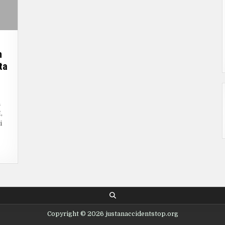
n
ta
NGENAL
a
:
,
ARAH,
ANAN,
i
N
RAN
RATEGIS
LAM
ANSPORTASI
RETA
DONESIA
Copyright © 2026 justanaccidentstop.org