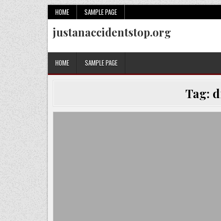
Skip
HOME
SAMPLE PAGE
to
justanaccidentstop.org
content
HOME
SAMPLE PAGE
Tag:
d