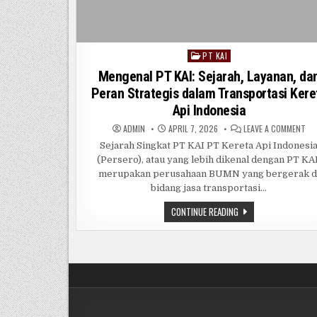
PT KAI
Posted
in
Mengenal PT KAI: Sejarah, Layanan, da
Peran Strategis dalam Transportasi Kere
Api Indonesia
ON
ADMIN
APRIL 7, 2026
LEAVE A COMMENT
ME
PT
Sejarah Singkat PT KAI PT Kereta Api Indonesi
KAI
(Persero), atau yang lebih dikenal dengan PT KAI
SEJ
LAY
merupakan perusahaan BUMN yang bergerak d
DA
PE
bidang jasa transportasi…
ST
DA
MENGENAL
CONTINUE READING
TR
PT
KE
KAI:
API
SEJARAH,
IN
LAYANAN,
DAN
PERAN
STRATEGIS
DALAM
TRANSPORTASI
KERETA
API