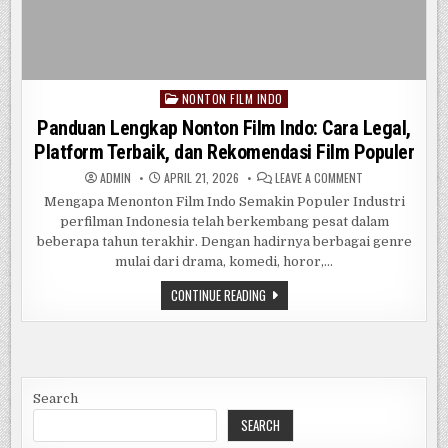
NONTON FILM INDO
Posted
in
Panduan Lengkap Nonton Film Indo: Cara Legal,
Platform Terbaik, dan Rekomendasi Film Populer
ON
ADMIN
APRIL 21, 2026
LEAVE A COMMENT
PANDUAN
LENGKAP
Mengapa Menonton Film Indo Semakin Populer Industri
NONTON
perfilman Indonesia telah berkembang pesat dalam
FILM
INDO:
beberapa tahun terakhir. Dengan hadirnya berbagai genre
CARA
LEGAL,
mulai dari drama, komedi, horor,…
PLATFORM
TERBAIK,
PANDUAN
CONTINUE READING
DAN
LENGKAP
REKOMENDASI
NONTON
FILM
FILM
POPULER
INDO:
CARA
LEGAL,
PLATFORM
TERBAIK,
Search
DAN
REKOMENDASI
SEARCH
FILM