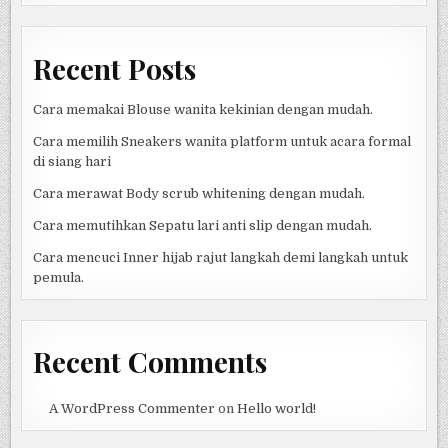
POPULER
Recent Posts
Cara memakai Blouse wanita kekinian dengan mudah.
Cara memilih Sneakers wanita platform untuk acara formal
di siang hari
Cara merawat Body scrub whitening dengan mudah.
Cara memutihkan Sepatu lari anti slip dengan mudah.
Cara mencuci Inner hijab rajut langkah demi langkah untuk
pemula.
Recent Comments
A WordPress Commenter
on
Hello world!