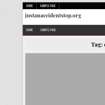
Skip
HOME
SAMPLE PAGE
to
justanaccidentstop.org
content
HOME
SAMPLE PAGE
Tag: