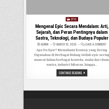
EPIC
Posted
in
Mengenal Epic Secara Mendalam: Arti,
Sejarah, dan Peran Pentingnya dalam
Sastra, Teknologi, dan Budaya Populer
O
ADMIN
MARCH 10, 2026
LEAVE A COMMENT
M
EP
Apa Itu Epic? Memahami Konsep yang Sering
S
Digunakan di Berbagai Bidang Istilah epic serin
M
AR
muncul dalam berbagai konteks, mulai dari duni
SE
D
sastra, industri hiburan, hingga…
P
P
MENGENAL
CONTINUE READING
D
EPIC
S
SECARA
T
MENDALAM:
D
B
ARTI,
P
SEJARAH,
DAN
PERAN
PENTINGNYA
DALAM
SASTRA,
TEKNOLOGI,