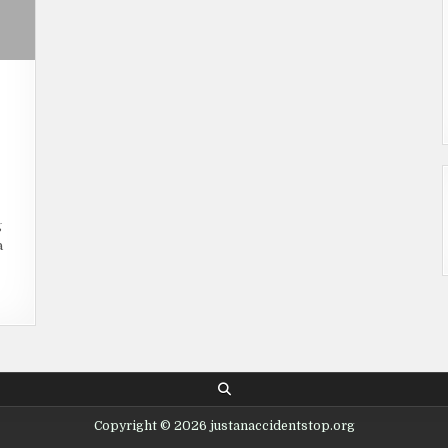
N
ENGENAL
IC
ECARA
g
ENDALAM:
TI,
a
JARAH,
AN
ERAN
ENTINGNYA
ALAM
ASTRA,
EKNOLOGI,
AN
UDAYA
OPULER
Copyright © 2026 justanaccidentstop.org