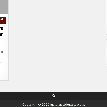
MAL
20
an
N
RA
EKTIF
D)
NCUCI
MIS
MBO
an
0
TUK
ARA
RMAL
ANG
RI:
NDUAN
NGKAP
N
AKTIS
Copyright © 2026 justanaccidentstop.org