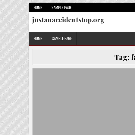
Skip
HOME
SAMPLE PAGE
to
justanaccidentstop.org
content
HOME
SAMPLE PAGE
Tag:
f