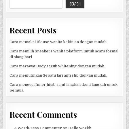
PRAKTIS
SEARCH
DAN
STYLISH
Recent Posts
Cara memakai Blouse wanita kekinian dengan mudah.
Cara memilih Sneakers wanita platform untuk acara formal
di siang hari
Cara merawat Body scrub whitening dengan mudah.
Cara memutihkan Sepatu lari anti slip dengan mudah.
Cara mencuci Inner hijab rajut langkah demi langkah untuk
pemula.
Recent Comments
A WordPress Commenter
on
Hello world!