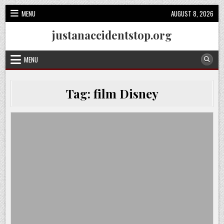
Skip
MENU
AUGUST 8, 2026
to
content
justanaccidentstop.org
MENU
Tag:
film Disney