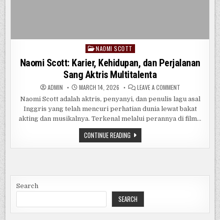
NAOMI SCOTT
Posted
in
Naomi Scott: Karier, Kehidupan, dan Perjalanan
Sang Aktris Multitalenta
ON
ADMIN
MARCH 14, 2026
LEAVE A COMMENT
NAOMI
SCOTT:
Naomi Scott adalah aktris, penyanyi, dan penulis lagu asal
KARIER,
Inggris yang telah mencuri perhatian dunia lewat bakat
KEHIDUPAN,
DAN
akting dan musikalnya. Terkenal melalui perannya di film…
PERJALANAN
SANG
AKTRIS
NAOMI
CONTINUE READING
MULTITALENTA
SCOTT:
KARIER,
KEHIDUPAN,
DAN
PERJALANAN
SANG
AKTRIS
MULTITALENTA
Search
SEARCH