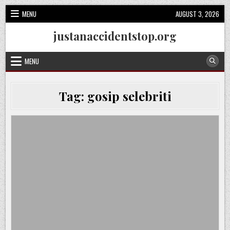
Skip
MENU
AUGUST 3, 2026
to
content
justanaccidentstop.org
MENU
Tag:
gosip selebriti