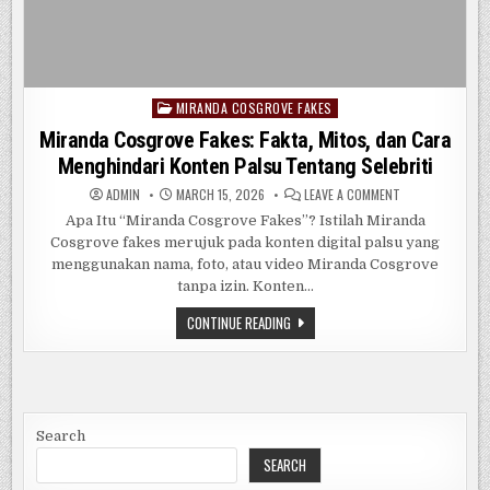
MIRANDA COSGROVE FAKES
Posted
in
Miranda Cosgrove Fakes: Fakta, Mitos, dan Cara
Menghindari Konten Palsu Tentang Selebriti
ON
ADMIN
MARCH 15, 2026
LEAVE A COMMENT
MIRANDA
COSGROVE
Apa Itu “Miranda Cosgrove Fakes”? Istilah Miranda
FAKES:
Cosgrove fakes merujuk pada konten digital palsu yang
FAKTA,
MITOS,
menggunakan nama, foto, atau video Miranda Cosgrove
DAN
CARA
tanpa izin. Konten…
MENGHINDARI
KONTEN
MIRANDA
CONTINUE READING
PALSU
COSGROVE
TENTANG
FAKES:
SELEBRITI
FAKTA,
MITOS,
DAN
CARA
MENGHINDARI
KONTEN
Search
PALSU
TENTANG
SEARCH
SELEBRITI