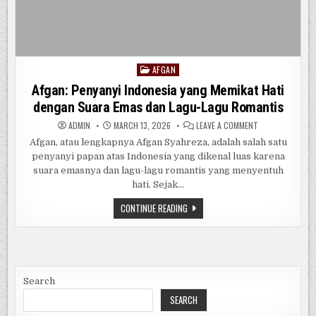
AFGAN
Posted
in
Afgan: Penyanyi Indonesia yang Memikat Hati
dengan Suara Emas dan Lagu-Lagu Romantis
ON
ADMIN
MARCH 13, 2026
LEAVE A COMMENT
AFGAN:
PENYANYI
Afgan, atau lengkapnya Afgan Syahreza, adalah salah satu
INDONESIA
penyanyi papan atas Indonesia yang dikenal luas karena
YANG
MEMIKAT
suara emasnya dan lagu-lagu romantis yang menyentuh
HATI
DENGAN
hati. Sejak…
SUARA
EMAS
AFGAN:
CONTINUE READING
DAN
PENYANYI
LAGU-
INDONESIA
LAGU
YANG
ROMANTIS
MEMIKAT
HATI
DENGAN
SUARA
EMAS
Search
DAN
LAGU-
SEARCH
LAGU