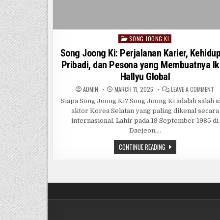
SONG JOONG KI
Posted
in
Song Joong Ki: Perjalanan Karier, Kehidu
Pribadi, dan Pesona yang Membuatnya I
Hallyu Global
O
ADMIN
MARCH 11, 2026
LEAVE A COMMENT
S
J
Siapa Song Joong Ki? Song Joong Ki adalah salah s
KI:
aktor Korea Selatan yang paling dikenal secara
PE
KA
internasional. Lahir pada 19 September 1985 di
KE
PR
Daejeon,…
D
P
SONG
CONTINUE READING
YA
JOONG
M
KI:
IK
PERJALANAN
HA
GL
KARIER,
KEHIDUPAN
PRIBADI,
DAN
PESONA
YANG
MEMBUATNYA
IKON