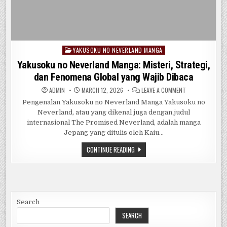
YAKUSOKU NO NEVERLAND MANGA
Posted
in
Yakusoku no Neverland Manga: Misteri, Strategi,
dan Fenomena Global yang Wajib Dibaca
ON
ADMIN
MARCH 12, 2026
LEAVE A COMMENT
YAKUSOKU
NO
Pengenalan Yakusoku no Neverland Manga Yakusoku no
NEVERLAND
Neverland, atau yang dikenal juga dengan judul
MANGA:
MISTERI,
internasional The Promised Neverland, adalah manga
STRATEGI,
DAN
Jepang yang ditulis oleh Kaiu…
FENOMENA
GLOBAL
YAKUSOKU
CONTINUE READING
YANG
NO
WAJIB
NEVERLAND
DIBACA
MANGA:
MISTERI,
STRATEGI,
DAN
FENOMENA
GLOBAL
Search
YANG
WAJIB
SEARCH
DIBACA