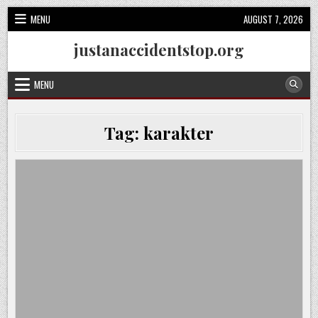
Skip
MENU
AUGUST 7, 2026
to
content
justanaccidentstop.org
MENU
Tag:
karakter