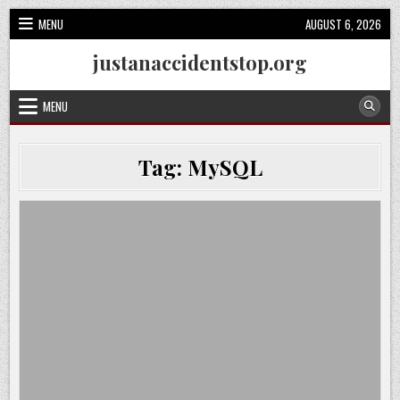
Skip
MENU
AUGUST 6, 2026
to
content
justanaccidentstop.org
MENU
Tag:
MySQL