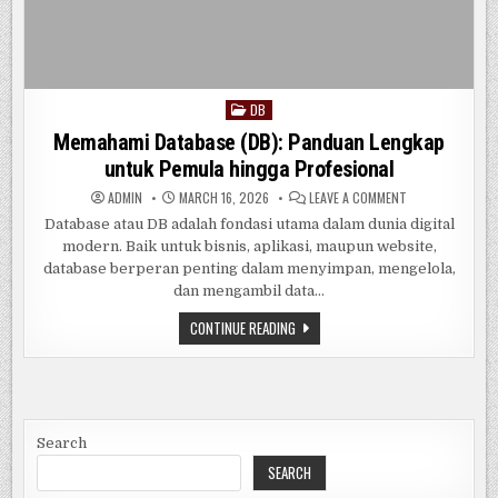
DB
Posted
in
Memahami Database (DB): Panduan Lengkap
untuk Pemula hingga Profesional
ON
ADMIN
MARCH 16, 2026
LEAVE A COMMENT
MEMAHAMI
DATABASE
Database atau DB adalah fondasi utama dalam dunia digital
(DB):
modern. Baik untuk bisnis, aplikasi, maupun website,
PANDUAN
LENGKAP
database berperan penting dalam menyimpan, mengelola,
UNTUK
PEMULA
dan mengambil data…
HINGGA
PROFESIONAL
MEMAHAMI
CONTINUE READING
DATABASE
(DB):
PANDUAN
LENGKAP
UNTUK
PEMULA
HINGGA
PROFESIONAL
Search
SEARCH