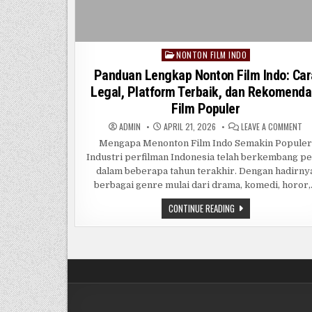
NONTON FILM INDO
Posted
in
Panduan Lengkap Nonton Film Indo: Car
Legal, Platform Terbaik, dan Rekomenda
Film Populer
ON
ADMIN
APRIL 21, 2026
LEAVE A COMMENT
PA
LE
Mengapa Menonton Film Indo Semakin Popule
NO
Industri perfilman Indonesia telah berkembang pe
FI
IN
dalam beberapa tahun terakhir. Dengan hadirny
CA
LE
berbagai genre mulai dari drama, komedi, horor
PL
TE
PANDUAN
CONTINUE READING
DA
LENGKAP
RE
NONTON
FI
FILM
PO
INDO:
CARA
LEGAL,
PLATFORM
TERBAIK,
DAN
REKOMENDASI
FILM