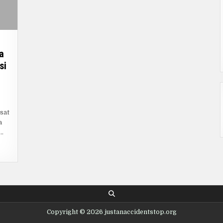
a
si
NDUAN
NGKAP
r
NTON
sat
LM
DO:
a
RA
GAL,
,…
ATFORM
RBAIK,
N
KOMENDASI
LM
PULER
Copyright © 2026 justanaccidentstop.org