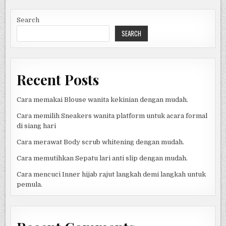
Search
SEARCH
Recent Posts
Cara memakai Blouse wanita kekinian dengan mudah.
Cara memilih Sneakers wanita platform untuk acara formal
di siang hari
Cara merawat Body scrub whitening dengan mudah.
Cara memutihkan Sepatu lari anti slip dengan mudah.
Cara mencuci Inner hijab rajut langkah demi langkah untuk
pemula.