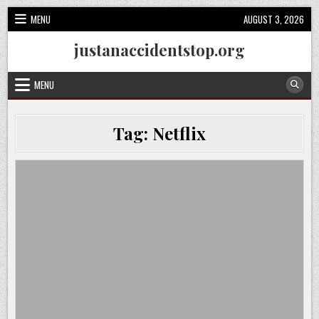
Skip
MENU
AUGUST 3, 2026
to
content
justanaccidentstop.org
MENU
Tag:
Netflix