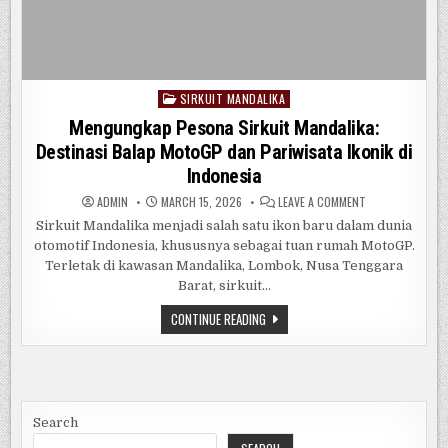
SIRKUIT MANDALIKA
Posted
in
Mengungkap Pesona Sirkuit Mandalika:
Destinasi Balap MotoGP dan Pariwisata Ikonik di
Indonesia
ON
ADMIN
MARCH 15, 2026
LEAVE A COMMENT
MENGUNGKAP
PESONA
Sirkuit Mandalika menjadi salah satu ikon baru dalam dunia
SIRKUIT
otomotif Indonesia, khususnya sebagai tuan rumah MotoGP.
MANDALIKA:
DESTINASI
Terletak di kawasan Mandalika, Lombok, Nusa Tenggara
BALAP
MOTOGP
Barat, sirkuit…
DAN
PARIWISATA
MENGUNGKAP
CONTINUE READING
IKONIK
PESONA
DI
SIRKUIT
INDONESIA
MANDALIKA:
DESTINASI
BALAP
MOTOGP
DAN
PARIWISATA
Search
IKONIK
DI