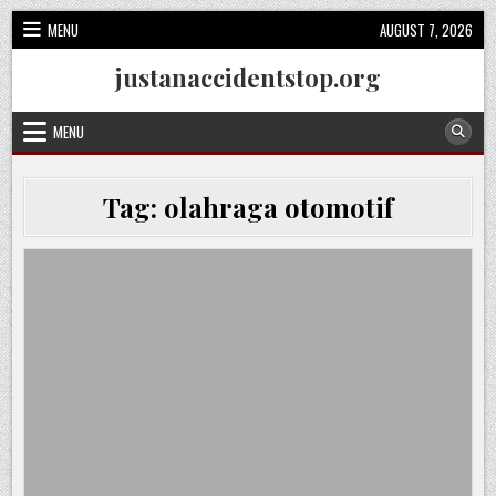
Skip
MENU
AUGUST 7, 2026
to
content
justanaccidentstop.org
MENU
Tag:
olahraga otomotif