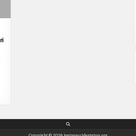
ri
N
ALLAN:
g
NDUAN
NGKAP
RA
K,
YAR,
N
NFAATNYA
TUK
NGHINDARI
NDA
LU
NTAS
Copyright © 2026 justanaccidentstop.org