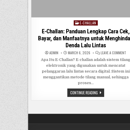
E-CHALLAN
Posted
in
E-Challan: Panduan Lengkap Cara Cek,
Bayar, dan Manfaatnya untuk Menghinda
Denda Lalu Lintas
O
ADMIN
MARCH 6, 2026
LEAVE A COMMENT
E-
CH
Apa Itu E-Challan? E-challan adalah sistem tilan
PA
elektronik yang digunakan untuk mencatat
LE
CA
pelanggaran lalu lintas secara digital. Sistem ini
CE
BA
menggantikan metode tilang manual, sehingga
DA
proses…
MA
UN
ME
E-
CONTINUE READING
DE
CHALLAN:
LA
PANDUAN
LI
LENGKAP
CARA
CEK,
BAYAR,
DAN
MANFAATNYA
UNTUK
MENGHINDARI