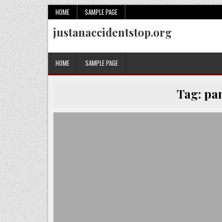
Skip
HOME
SAMPLE PAGE
to
justanaccidentstop.org
content
HOME
SAMPLE PAGE
Tag:
pa