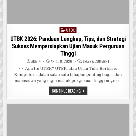
UTBK
Posted
in
UTBK 2026: Panduan Lengkap, Tips, dan Strategi
Sukses Mempersiapkan Ujian Masuk Perguruan
Tinggi
ON
ADMIN
APRIL 8, 2026
LEAVE A COMMENT
UTBK
2026:
< < Apa Itu UTBK? UTBK, atau Ujian Tulis Berbasis
PANDUAN
Komputer, adalah salah satu tahapan penting bagi calon
LENGKAP,
TIPS,
mahasiswa yang ingin masuk perguruan tinggi negeri...
DAN
STRATEGI
SUKSES
UTBK
CONTINUE READING
MEMPERSIAPKAN
2026:
UJIAN
PANDUAN
MASUK
LENGKAP,
PERGURUAN
TIPS,
TINGGI
DAN
STRATEGI
SUKSES
MEMPERSIAPKAN
UJIAN
MASUK
PERGURUAN