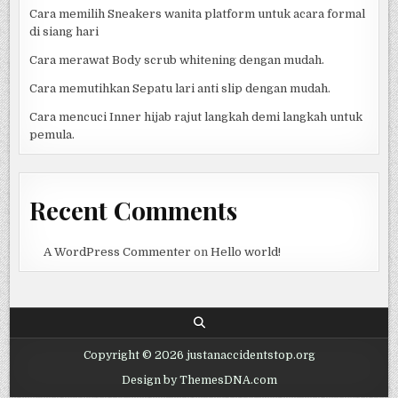
Cara memilih Sneakers wanita platform untuk acara formal
di siang hari
Cara merawat Body scrub whitening dengan mudah.
Cara memutihkan Sepatu lari anti slip dengan mudah.
Cara mencuci Inner hijab rajut langkah demi langkah untuk
pemula.
Recent Comments
A WordPress Commenter
on
Hello world!
Copyright © 2026 justanaccidentstop.org
Design by ThemesDNA.com