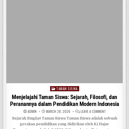
FAVORIT
DAFTAR,
SYARAT,
DAN
TIPS
LOLOS
SELEKSI
SEKOLAH
FAVORIT
TAMAN SISWA
Posted
in
Menjelajahi Taman Siswa: Sejarah, Filosofi, dan
Peranannya dalam Pendidikan Modern Indonesia
ON
ADMIN
MARCH 28, 2026
LEAVE A COMMENT
MENJELAJAHI
TAMAN
Sejarah Singkat Taman Siswa Taman Siswa adalah sebuah
SISWA:
gerakan pendidikan yang didirikan oleh Ki Hajar
SEJARAH,
FILOSOFI,