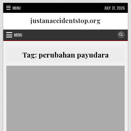
Skip
MENU
JULY 31, 2026
to
content
justanaccidentstop.org
MENU
Tag:
perubahan payudara