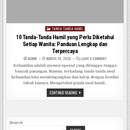
TANDA TANDA HAMIL
Posted
in
10 Tanda-Tanda Hamil yang Perlu Diketahui
Setiap Wanita: Panduan Lengkap dan
Terpercaya
ON
ADMIN
MARCH 28, 2026
LEAVE A COMMENT
10
TANDA-
Kehamilan adalah momen spesial yang ditunggu-tunggu
TANDA
banyak pasangan. Namun, terkadang tanda-tanda awal
HAMIL
YANG
kehamilan bisa membingungkan dan mirip dengan kondisi
PERLU
DIKETAHUI
tubuh lainnya. Mengetahui gejala awal hamil…
SETIAP
WANITA:
10
CONTINUE READING
PANDUAN
TANDA-
LENGKAP
TANDA
DAN
HAMIL
TERPERCAYA
YANG
PERLU
DIKETAHUI
SETIAP
WANITA:
Search
PANDUAN
LENGKAP